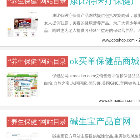
康比特医疗保健产
“养生保健”网站目录
康比特医疗保健产品网站提供包括左旋肉碱，减
女人提供驻颜，美容的健康营养产品。为广大青少年
品。同时也为老人提供各种延年益寿的保健营养品。
且增加身体力量，肌肉密度，骨骼硬度或者是想要健
www.cptshop.com
- 
的大众消费者，康比特都可以提供可以信赖，有质量
产品。 康比特力争打造成为专业的保健产品网站，在
ok买单保健品商城
“养生保健”网站目录
各种运动装备介绍，提供营养书籍以及运动保健书籍
保健品网okmaidan.com仅销售最可信赖保健品
白粉.自然之宝.东阿阿胶.优莎娜.美国GNC.官网销售,1
www.okmaidan.com
- 
碱生宝产品官网
“养生保健”网站目录
碱生宝官方网站主要提供碱性食品,生男孩吃碱生