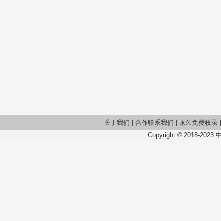
关于我们
|
合作联系我们
|
永久免费收录
Copyright © 2018-2023 