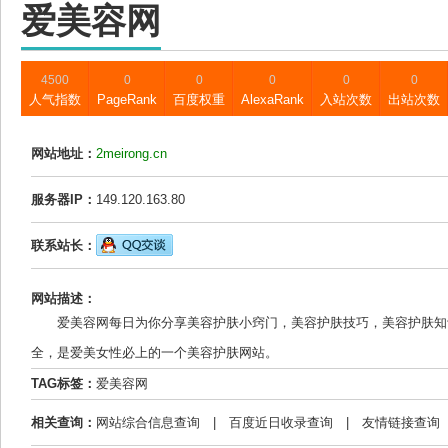
爱美容网
4500
0
0
0
0
0
人气指数
PageRank
百度权重
AlexaRank
入站次数
出站次数
网站地址：
2meirong.cn
服务器IP：
149.120.163.80
联系站长：
网站描述：
爱美容网每日为你分享美容护肤小窍门，美容护肤技巧，美容护肤知
全，是爱美女性必上的一个美容护肤网站。
TAG标签：
爱美容网
相关查询：
网站综合信息查询
|
百度近日收录查询
|
友情链接查询